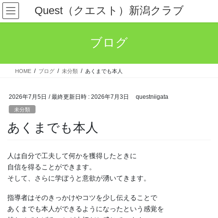
コ
ナ
Quest（クエスト）新潟クラブ
ン
ビ
テ
ゲ
ン
ー
ブログ
ツ
シ
へ
ョ
ス
ン
HOME
ブログ
未分類
あくまでも本人
キ
に
ッ
移
プ
動
2026年7月5日
/ 最終更新日時 :
2026年7月3日
questniigata
未分類
あくまでも本人
人は自分で工夫して何かを獲得したときに
自信を得ることができます。
そして、さらに学ぼうと意欲が湧いてきます。
指導者はそのきっかけやコツを少し伝えることで
あくまでも本人ができるようになったという感覚を