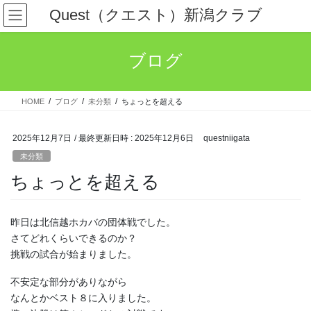
コ
ナ
Quest（クエスト）新潟クラブ
ン
ビ
テ
ゲ
ン
ー
ブログ
ツ
シ
へ
ョ
ス
ン
HOME
ブログ
未分類
ちょっとを超える
キ
に
ッ
移
プ
動
2025年12月7日
/ 最終更新日時 :
2025年12月6日
questniigata
未分類
ちょっとを超える
昨日は北信越ホカバの団体戦でした。
さてどれくらいできるのか？
挑戦の試合が始まりました。
不安定な部分がありながら
なんとかベスト８に入りました。