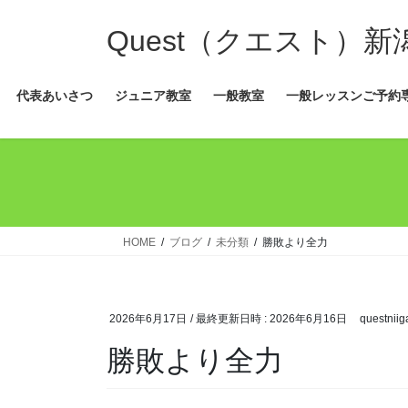
コ
ナ
ン
ビ
Quest（クエスト）
テ
ゲ
ン
ー
代表あいさつ
ジュニア教室
一般教室
一般レッスンご予約
ツ
シ
へ
ョ
ス
ン
キ
に
ッ
移
プ
動
HOME
ブログ
未分類
勝敗より全力
2026年6月17日
/ 最終更新日時 :
2026年6月16日
questniig
勝敗より全力