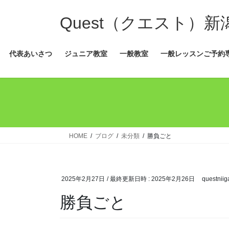
コ
ナ
ン
ビ
Quest（クエスト）
テ
ゲ
ン
ー
代表あいさつ
ジュニア教室
一般教室
一般レッスンご予約
ツ
シ
へ
ョ
ス
ン
キ
に
ッ
移
プ
動
HOME
ブログ
未分類
勝負ごと
2025年2月27日
/ 最終更新日時 :
2025年2月26日
questniig
勝負ごと