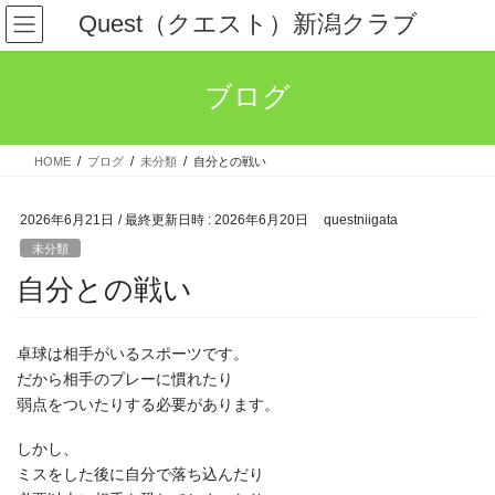
コ
ナ
Quest（クエスト）新潟クラブ
ン
ビ
テ
ゲ
ン
ー
ブログ
ツ
シ
へ
ョ
ス
ン
HOME
ブログ
未分類
自分との戦い
キ
に
ッ
移
プ
動
2026年6月21日
/ 最終更新日時 :
2026年6月20日
questniigata
未分類
自分との戦い
卓球は相手がいるスポーツです。
だから相手のプレーに慣れたり
弱点をついたりする必要があります。
しかし、
ミスをした後に自分で落ち込んだり