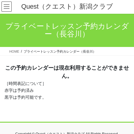
コ
ナ
Quest（クエスト）新潟クラブ
ン
ビ
テ
ゲ
ン
ー
プライベートレッスン予約カレンダ
ツ
シ
ー（長谷川）
へ
ョ
ス
ン
キ
に
HOME
プライベートレッスン予約カレンダー（長谷川）
ッ
移
プ
動
この予約カレンダーは現在利用することができませ
ん。
［時間表記について］
赤字は予約済み
黒字は予約可能です。
Copyright © Quest（クエスト）新潟クラブ All Rights Reserved.