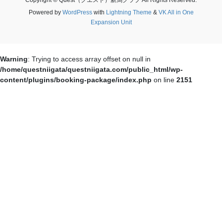
Powered by
WordPress
with
Lightning Theme
&
VK All in One
Expansion Unit
Warning
: Trying to access array offset on null in
/home/questniigata/questniigata.com/public_html/wp-
content/plugins/booking-package/index.php
on line
2151