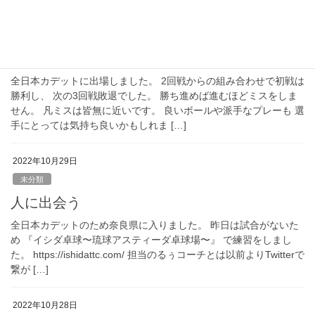
2022年10月30日
未分類
全国カデット
全日本カデットに出場しました。 2回戦からの組み合わせで初戦は
勝利し、 次の3回戦敗退でした。 勝ち進めば進むほどミスをしま
せん。 凡ミスは皆無に近いです。 良いボールや派手なプレーも 選
手にとっては気持ち良いかもしれま […]
2022年10月29日
未分類
人に出会う
全日本カデットのため奈良県に入りました。 昨日は試合がないた
め 『イシダ卓球〜琉球アスティーダ卓球場〜』 で練習をしまし
た。 https://ishidattc.com/ 担当のるぅコーチとは以前よりTwitterで
繋が […]
2022年10月28日