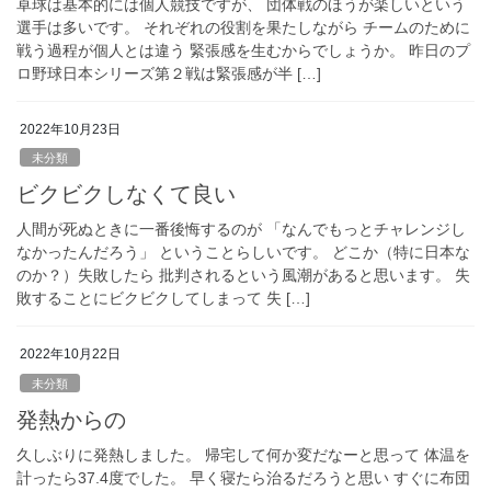
卓球は基本的には個人競技ですが、 団体戦のほうが楽しいという
選手は多いです。 それぞれの役割を果たしながら チームのために
戦う過程が個人とは違う 緊張感を生むからでしょうか。 昨日のプ
ロ野球日本シリーズ第２戦は緊張感が半 […]
2022年10月23日
未分類
ビクビクしなくて良い
人間が死ぬときに一番後悔するのが 「なんでもっとチャレンジし
なかったんだろう」 ということらしいです。 どこか（特に日本な
のか？）失敗したら 批判されるという風潮があると思います。 失
敗することにビクビクしてしまって 失 […]
2022年10月22日
未分類
発熱からの
久しぶりに発熱しました。 帰宅して何か変だなーと思って 体温を
計ったら37.4度でした。 早く寝たら治るだろうと思い すぐに布団