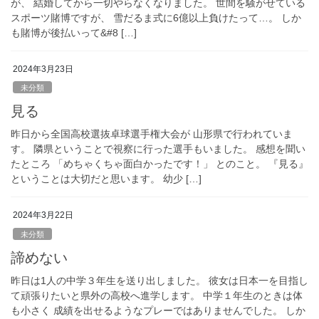
が、 結婚してから一切やらなくなりました。 世間を騒がせている
スポーツ賭博ですが、 雪だるま式に6億以上負けたって…。 しか
も賭博が後払いって&#8 […]
2024年3月23日
未分類
見る
昨日から全国高校選抜卓球選手権大会が 山形県で行われていま
す。 隣県ということで視察に行った選手もいました。 感想を聞い
たところ 「めちゃくちゃ面白かったです！」 とのこと。 『見る』
ということは大切だと思います。 幼少 […]
2024年3月22日
未分類
諦めない
昨日は1人の中学３年生を送り出しました。 彼女は日本一を目指し
て頑張りたいと県外の高校へ進学します。 中学１年生のときは体
も小さく 成績を出せるようなプレーではありませんでした。 しか