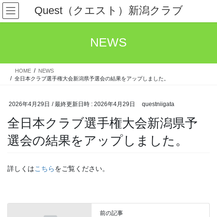
コ
ナ
Quest（クエスト）新潟クラブ
ン
ビ
テ
ゲ
ン
ー
NEWS
ツ
シ
へ
ョ
ス
ン
HOME
NEWS
キ
に
全日本クラブ選手権大会新潟県予選会の結果をアップしました。
ッ
移
プ
動
2026年4月29日
/ 最終更新日時 :
2026年4月29日
questniigata
全日本クラブ選手権大会新潟県予
選会の結果をアップしました。
詳しくは
こちら
をご覧ください。
前の記事