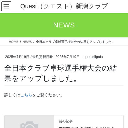
コ
ナ
Quest（クエスト）新潟クラブ
ン
ビ
テ
ゲ
ン
ー
NEWS
ツ
シ
へ
ョ
ス
ン
HOME
NEWS
全日本クラブ卓球選手権大会の結果をアップしました。
キ
に
ッ
移
プ
動
2025年7月19日
/ 最終更新日時 :
2025年7月19日
questniigata
全日本クラブ卓球選手権大会の結
果をアップしました。
詳しくは
こちら
をご覧ください。
前の記事