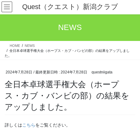
コ
ナ
Quest（クエスト）新潟クラブ
ン
ビ
テ
ゲ
ン
ー
NEWS
ツ
シ
へ
ョ
ス
ン
HOME
NEWS
キ
に
全日本卓球選手権大会（ホープス・カブ・バンビの部）の結果をアップしまし
ッ
移
た。
プ
動
2024年7月28日
/ 最終更新日時 :
2024年7月28日
questniigata
全日本卓球選手権大会（ホープ
ス・カブ・バンビの部）の結果を
アップしました。
詳しくは
こちら
をご覧ください。