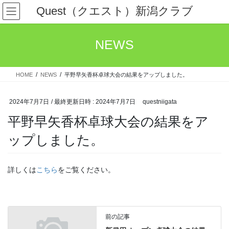
コ
ナ
Quest（クエスト）新潟クラブ
ン
ビ
テ
ゲ
ン
ー
NEWS
ツ
シ
へ
ョ
ス
ン
HOME
NEWS
平野早矢香杯卓球大会の結果をアップしました。
キ
に
ッ
移
プ
動
2024年7月7日
/ 最終更新日時 :
2024年7月7日
questniigata
平野早矢香杯卓球大会の結果をア
ップしました。
詳しくは
こちら
をご覧ください。
前の記事