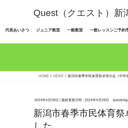
コ
ナ
ン
ビ
Quest（クエスト）
テ
ゲ
ン
ー
代表あいさつ
ジュニア教室
一般教室
一般レッスンご予約
ツ
シ
へ
ョ
ス
ン
キ
に
ッ
移
プ
動
HOME
NEWS
新潟市春季市民体育祭卓球大会（中学
2024年4月29日
/ 最終更新日時 :
2024年4月29日
questniig
新潟市春季市民体育祭
した。