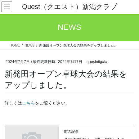
コ
ナ
Quest（クエスト）新潟クラブ
ン
ビ
テ
ゲ
ン
ー
NEWS
ツ
シ
へ
ョ
ス
ン
HOME
NEWS
新発田オープン卓球大会の結果をアップしました。
キ
に
ッ
移
プ
動
2024年7月7日
/ 最終更新日時 :
2024年7月7日
questniigata
新発田オープン卓球大会の結果を
アップしました。
詳しくは
こちら
をご覧ください。
前の記事