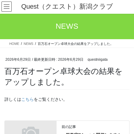
コ
ナ
Quest（クエスト）新潟クラブ
ン
ビ
テ
ゲ
ン
ー
NEWS
ツ
シ
へ
ョ
ス
ン
HOME
NEWS
百万石オープン卓球大会の結果をアップしました。
キ
に
ッ
移
プ
動
2026年6月29日
/ 最終更新日時 :
2026年6月29日
questniigata
百万石オープン卓球大会の結果を
アップしました。
詳しくは
こちら
をご覧ください。
前の記事