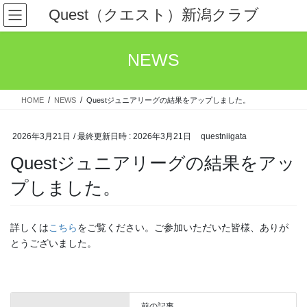
コ
ナ
Quest（クエスト）新潟クラブ
ン
ビ
テ
ゲ
ン
ー
NEWS
ツ
シ
へ
ョ
ス
ン
HOME
NEWS
Questジュニアリーグの結果をアップしました。
キ
に
ッ
移
プ
動
2026年3月21日
/ 最終更新日時 :
2026年3月21日
questniigata
Questジュニアリーグの結果をアッ
プしました。
詳しくは
こちら
をご覧ください。ご参加いただいた皆様、ありが
とうございました。
前の記事