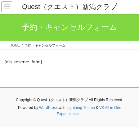
コ
ナ
Quest（クエスト）新潟クラブ
ン
ビ
テ
ゲ
ン
ー
予約・キャンセルフォーム
ツ
シ
へ
ョ
ス
ン
HOME
予約・キャンセルフォーム
キ
に
ッ
移
プ
動
[olb_reserve_form]
Copyright © Quest（クエスト）新潟クラブ All Rights Reserved.
Powered by
WordPress
with
Lightning Theme
&
VK All in One
Expansion Unit