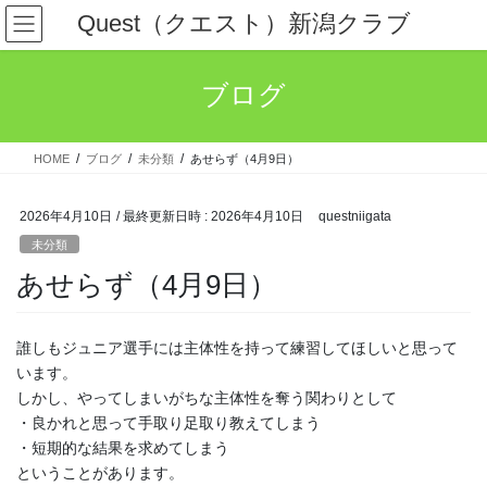
コ
ナ
Quest（クエスト）新潟クラブ
ン
ビ
テ
ゲ
ン
ー
ブログ
ツ
シ
へ
ョ
ス
ン
HOME
ブログ
未分類
あせらず（4月9日）
キ
に
ッ
移
プ
動
2026年4月10日
/ 最終更新日時 :
2026年4月10日
questniigata
未分類
あせらず（4月9日）
誰しもジュニア選手には主体性を持って練習してほしいと思って
います。
しかし、やってしまいがちな主体性を奪う関わりとして
・良かれと思って手取り足取り教えてしまう
・短期的な結果を求めてしまう
ということがあります。