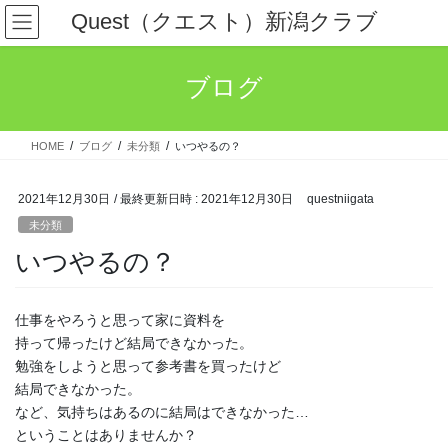
コ
ナ
Quest（クエスト）新潟クラブ
ン
ビ
テ
ゲ
ン
ー
ブログ
ツ
シ
へ
ョ
ス
ン
HOME
ブログ
未分類
いつやるの？
キ
に
ッ
移
プ
動
2021年12月30日
/ 最終更新日時 :
2021年12月30日
questniigata
未分類
いつやるの？
仕事をやろうと思って家に資料を
持って帰ったけど結局できなかった。
勉強をしようと思って参考書を買ったけど
結局できなかった。
など、気持ちはあるのに結局はできなかった…
ということはありませんか？