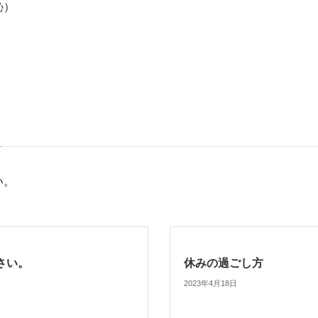
恥）
い。
さい。
休みの過ごし方
2023年4月18日