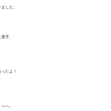
りました。
た選手、
合ったよ！
、へへ。