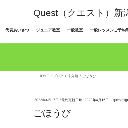
コ
ナ
ン
ビ
Quest（クエスト）
テ
ゲ
ン
ー
代表あいさつ
ジュニア教室
一般教室
一般レッスンご予約
ツ
シ
へ
ョ
ス
ン
キ
に
ッ
移
プ
動
HOME
ブログ
未分類
ごほうび
2023年4月17日
/ 最終更新日時 :
2023年4月16日
questniig
ごほうび