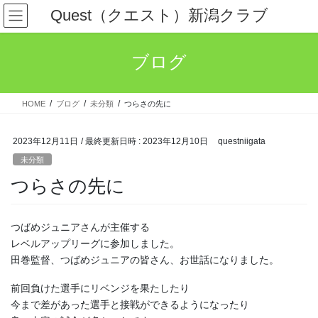
コ
ナ
Quest（クエスト）新潟クラブ
ン
ビ
テ
ゲ
ン
ー
ブログ
ツ
シ
へ
ョ
ス
ン
HOME
ブログ
未分類
つらさの先に
キ
に
ッ
移
プ
動
2023年12月11日
/ 最終更新日時 :
2023年12月10日
questniigata
未分類
つらさの先に
つばめジュニアさんが主催する
レベルアップリーグに参加しました。
田巻監督、つばめジュニアの皆さん、お世話になりました。
前回負けた選手にリベンジを果たしたり
今まで差があった選手と接戦ができるようになったり