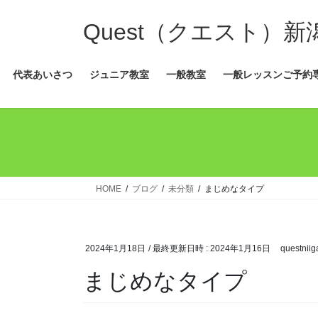
コ
ナ
ン
ビ
Quest（クエスト）
テ
ゲ
ン
ー
代表あいさつ
ジュニア教室
一般教室
一般レッスンご予約
ツ
シ
へ
ョ
ス
ン
キ
に
ッ
移
プ
動
HOME
ブログ
未分類
まじめなタイプ
2024年1月18日
/ 最終更新日時 :
2024年1月16日
questniig
まじめなタイプ