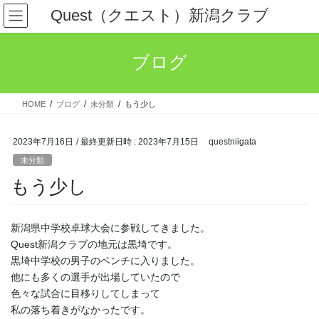
コ
ナ
Quest（クエスト）新潟クラブ
ン
ビ
テ
ゲ
ン
ー
ブログ
ツ
シ
へ
ョ
ス
ン
HOME
ブログ
未分類
もう少し
キ
に
ッ
移
プ
動
2023年7月16日
/ 最終更新日時 :
2023年7月15日
questniigata
未分類
もう少し
新潟県中学校卓球大会に参戦してきました。
Quest新潟クラブの地元は黒埼です。
黒埼中学校の男子のベンチに入りました。
他にも多くの選手が出場していたので
色々な試合に目移りしてしまって
私の落ち着きがなかったです。