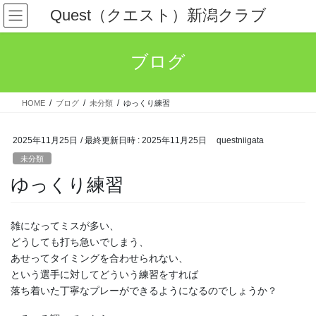
コ
ナ
Quest（クエスト）新潟クラブ
ン
ビ
テ
ゲ
ン
ー
ブログ
ツ
シ
へ
ョ
ス
ン
HOME
ブログ
未分類
ゆっくり練習
キ
に
ッ
移
プ
動
2025年11月25日
/ 最終更新日時 :
2025年11月25日
questniigata
未分類
ゆっくり練習
雑になってミスが多い、
どうしても打ち急いでしまう、
あせってタイミングを合わせられない、
という選手に対してどういう練習をすれば
落ち着いた丁寧なプレーができるようになるのでしょうか？