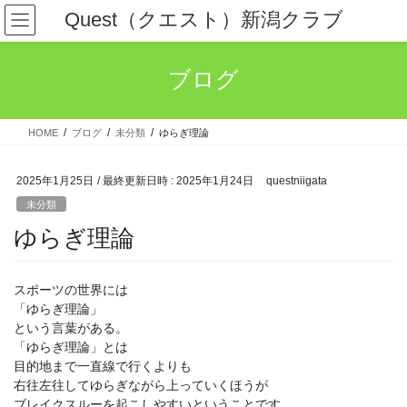
コ
ナ
Quest（クエスト）新潟クラブ
ン
ビ
テ
ゲ
ン
ー
ブログ
ツ
シ
へ
ョ
ス
ン
HOME
ブログ
未分類
ゆらぎ理論
キ
に
ッ
移
プ
動
2025年1月25日
/ 最終更新日時 :
2025年1月24日
questniigata
未分類
ゆらぎ理論
スポーツの世界には
「ゆらぎ理論」
という言葉がある。
「ゆらぎ理論」とは
目的地まで一直線で行くよりも
右往左往してゆらぎながら上っていくほうが
ブレイクスルーを起こしやすいということです。