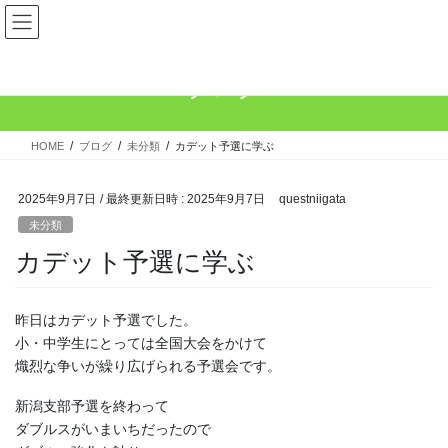
コ
ナ
Quest（クエスト）新潟クラブ
ン
ビ
テ
ゲ
ン
ー
ブログ
ツ
シ
へ
ョ
ス
ン
HOME
ブログ
未分類
カデット予選に学ぶ
キ
に
ッ
移
プ
動
2025年9月7日
/ 最終更新日時 :
2025年9月7日
questniigata
未分類
カデット予選に学ぶ
昨日はカデット予選でした。
小・中学生にとっては全国大会をかけて
熾烈な争いが繰り広げられる予選会です。
新潟支部予選を終わって
ダブルスがいまいちだったので