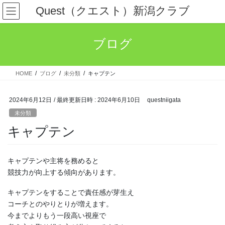
コ
ナ
Quest（クエスト）新潟クラブ
ン
ビ
テ
ゲ
ン
ー
ブログ
ツ
シ
へ
ョ
ス
ン
HOME
ブログ
未分類
キャプテン
キ
に
ッ
移
プ
動
2024年6月12日
/ 最終更新日時 :
2024年6月10日
questniigata
未分類
キャプテン
キャプテンや主将を務めると
競技力が向上する傾向があります。
キャプテンをすることで責任感が芽生え
コーチとのやりとりが増えます。
今までよりもう一段高い視座で