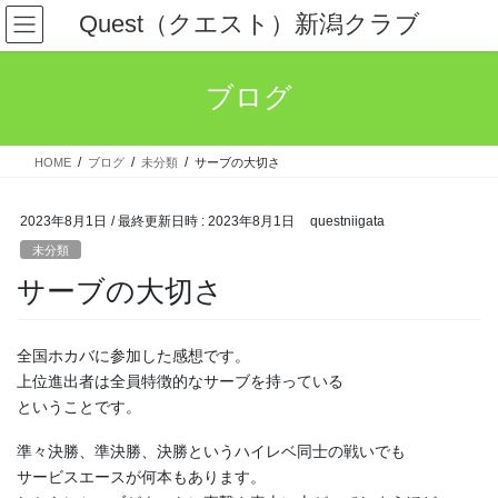
コ
ナ
Quest（クエスト）新潟クラブ
ン
ビ
テ
ゲ
ン
ー
ブログ
ツ
シ
へ
ョ
ス
ン
HOME
ブログ
未分類
サーブの大切さ
キ
に
ッ
移
プ
動
2023年8月1日
/ 最終更新日時 :
2023年8月1日
questniigata
未分類
サーブの大切さ
全国ホカバに参加した感想です。
上位進出者は全員特徴的なサーブを持っている
ということです。
準々決勝、準決勝、決勝というハイレベ同士の戦いでも
サービスエースが何本もあります。