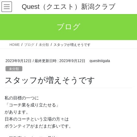
コ
ナ
Quest（クエスト）新潟クラブ
ン
ビ
テ
ゲ
ン
ー
ブログ
ツ
シ
へ
ョ
ス
ン
HOME
ブログ
未分類
スタッフが増えそうです
キ
に
ッ
移
プ
動
2023年9月12日
/ 最終更新日時 :
2023年9月12日
questniigata
未分類
スタッフが増えそうです
私の目標の一つに
「コーチ業を成り立たせる」
があります。
日本のコーチという立場の方々は
ボランティアがまだまだ多いです。