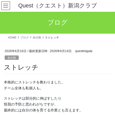
コ
ナ
Quest（クエスト）新潟クラブ
ン
ビ
テ
ゲ
ン
ー
ブログ
ツ
シ
へ
ョ
ス
ン
HOME
ブログ
未分類
ストレッチ
キ
に
ッ
移
プ
動
2026年6月16日
/ 最終更新日時 :
2026年6月14日
questniigata
未分類
ストレッチ
本格的にストレッチを教わりました。
チーム全体も私個人も。
ストレッチは部分的に伸ばすしたり
怪我の予防と思われがちですが、
最終的には自分の体を育てる作業とも言えます。