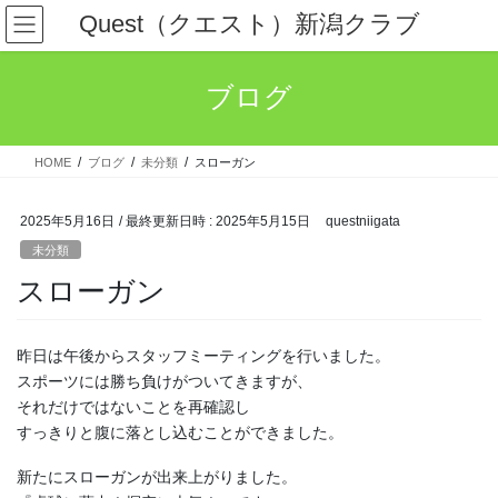
コ
ナ
Quest（クエスト）新潟クラブ
ン
ビ
テ
ゲ
ン
ー
ブログ
ツ
シ
へ
ョ
ス
ン
HOME
ブログ
未分類
スローガン
キ
に
ッ
移
プ
動
2025年5月16日
/ 最終更新日時 :
2025年5月15日
questniigata
未分類
スローガン
昨日は午後からスタッフミーティングを行いました。
スポーツには勝ち負けがついてきますが、
それだけではないことを再確認し
すっきりと腹に落とし込むことができました。
新たにスローガンが出来上がりました。