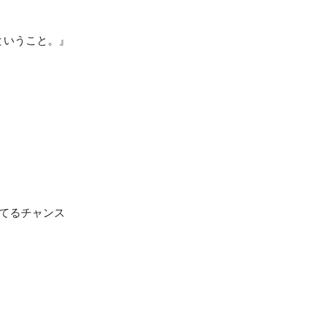
。
ということ。』
、
。
てるチャンス