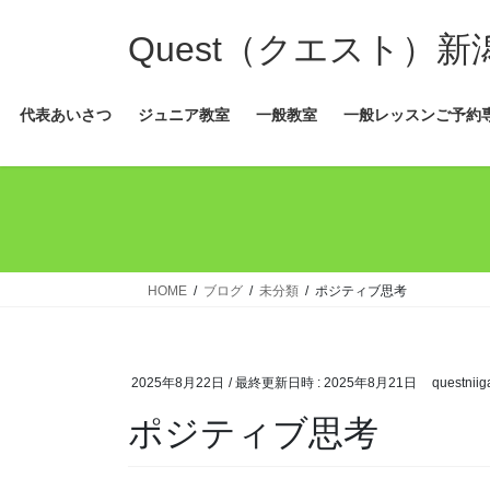
コ
ナ
ン
ビ
Quest（クエスト）
テ
ゲ
ン
ー
代表あいさつ
ジュニア教室
一般教室
一般レッスンご予約
ツ
シ
へ
ョ
ス
ン
キ
に
ッ
移
プ
動
HOME
ブログ
未分類
ポジティブ思考
2025年8月22日
/ 最終更新日時 :
2025年8月21日
questniig
ポジティブ思考