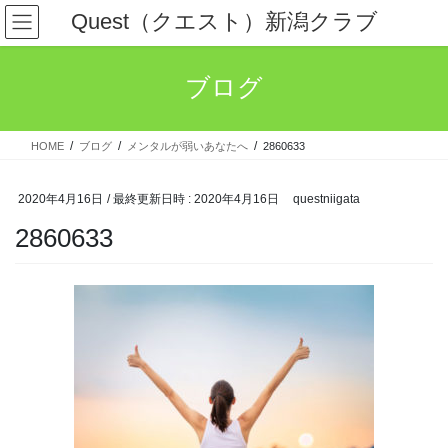
コ
ナ
Quest（クエスト）新潟クラブ
ン
ビ
テ
ゲ
ン
ー
ブログ
ツ
シ
へ
ョ
ス
ン
HOME
ブログ
メンタルが弱いあなたへ
2860633
キ
に
ッ
移
プ
動
2020年4月16日
/ 最終更新日時 :
2020年4月16日
questniigata
2860633