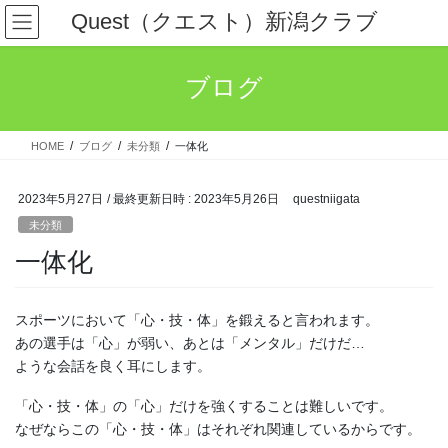
コ
ナ
Quest（クエスト）新潟クラブ
ン
ビ
テ
ゲ
ン
ー
ブログ
ツ
シ
へ
ョ
ス
ン
HOME
ブログ
未分類
一体化
キ
に
ッ
移
プ
動
2023年5月27日
/ 最終更新日時 :
2023年5月26日
questniigata
未分類
一体化
スポーツにおいて「心・技・体」を鍛えると言われます。
あの選手は「心」が弱い、あとは「メンタル」だけだ…
ような会話を良く耳にします。
「心・技・体」の「心」だけを強くすることは難しいです。
なぜならこの「心・技・体」はそれぞれ関連しているからです。