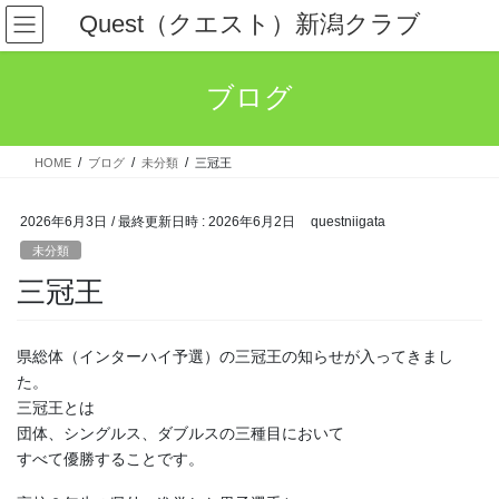
コ
ナ
Quest（クエスト）新潟クラブ
ン
ビ
テ
ゲ
ン
ー
ブログ
ツ
シ
へ
ョ
ス
ン
HOME
ブログ
未分類
三冠王
キ
に
ッ
移
プ
動
2026年6月3日
/ 最終更新日時 :
2026年6月2日
questniigata
未分類
三冠王
県総体（インターハイ予選）の三冠王の知らせが入ってきまし
た。
三冠王とは
団体、シングルス、ダブルスの三種目において
すべて優勝することです。