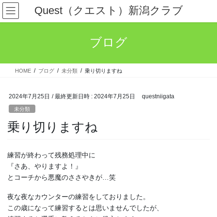
コ
ナ
Quest（クエスト）新潟クラブ
ン
ビ
テ
ゲ
ン
ー
ブログ
ツ
シ
へ
ョ
ス
ン
HOME
ブログ
未分類
乗り切りますね
キ
に
ッ
移
プ
動
2024年7月25日
/ 最終更新日時 :
2024年7月25日
questniigata
未分類
乗り切りますね
練習が終わって残務処理中に
『さあ、やりますよ！』
とコーチから悪魔のささやきが…笑
夜な夜なカウンターの練習をしておりました。
この歳になって練習するとは思いませんでしたが、