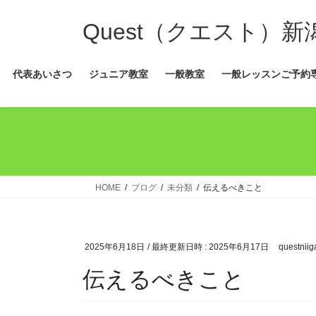
コ
ナ
ン
ビ
Quest（クエスト）
テ
ゲ
ン
ー
代表あいさつ
ジュニア教室
一般教室
一般レッスンご予約
ツ
シ
へ
ョ
ス
ン
キ
に
ッ
移
プ
動
HOME
ブログ
未分類
伝えるべきこと
2025年6月18日
/ 最終更新日時 :
2025年6月17日
questniig
伝えるべきこと