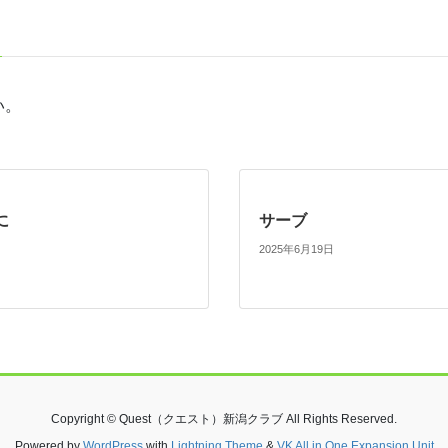
い。
に
サーブ
2025年6月19日
Copyright © Quest（クエスト）新潟クラブ All Rights Reserved.
Powered by
WordPress
with
Lightning Theme
&
VK All in One Expansion Unit