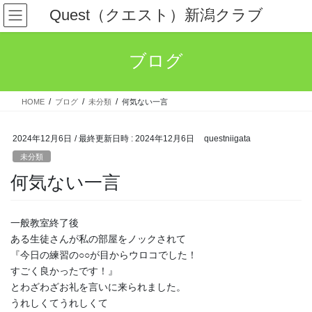
コ
ナ
Quest（クエスト）新潟クラブ
ン
ビ
テ
ゲ
ン
ー
ブログ
ツ
シ
へ
ョ
ス
ン
HOME
ブログ
未分類
何気ない一言
キ
に
ッ
移
プ
動
2024年12月6日
/ 最終更新日時 :
2024年12月6日
questniigata
未分類
何気ない一言
一般教室終了後
ある生徒さんが私の部屋をノックされて
『今日の練習の○○が目からウロコでした！
すごく良かったです！』
とわざわざお礼を言いに来られました。
うれしくてうれしくて