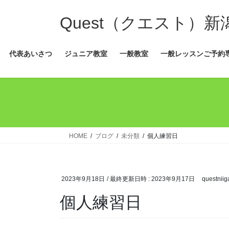
コ
ナ
ン
ビ
Quest（クエスト）
テ
ゲ
ン
ー
代表あいさつ
ジュニア教室
一般教室
一般レッスンご予約
ツ
シ
へ
ョ
ス
ン
キ
に
ッ
移
プ
動
HOME
ブログ
未分類
個人練習日
2023年9月18日
/ 最終更新日時 :
2023年9月17日
questniig
個人練習日