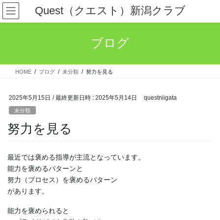
コ
ナ
Quest（クエスト）新潟クラブ
ン
ビ
テ
ゲ
ン
ー
ブログ
ツ
シ
へ
ョ
ス
ン
HOME
ブログ
未分類
努力を見る
キ
に
ッ
移
プ
動
2025年5月15日
/ 最終更新日時 :
2025年5月14日
questniigata
未分類
努力を見る
最近では褒める指導が主流となっています。
能力を褒めるパターンと
努力（プロセス）を褒めるパターン
があります。
能力を褒められると