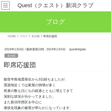
コ
ナ
Quest（クエスト）新潟クラブ
ン
ビ
テ
ゲ
ン
ー
ブログ
ツ
シ
へ
ョ
ス
ン
HOME
ブログ
未分類
即席応援団
キ
に
ッ
移
プ
動
2024年1月4日
/ 最終更新日時 :
2024年1月4日
questniigata
未分類
即席応援団
能登半島地震発生から3日経ちましたが、
震源地近くでは家屋の倒壊が多く
死者の数も日にちの経過とともに増えてきて
深刻な状況が分かってきました。
また新潟市西区を中心に
液状化現象の被害が明らかになっています。