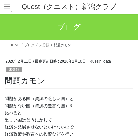
コ
ナ
Quest（クエスト）新潟クラブ
ン
ビ
テ
ゲ
ン
ー
ブログ
ツ
シ
へ
ョ
ス
ン
HOME
ブログ
未分類
問題カモン
キ
に
ッ
移
プ
動
2026年2月11日
/ 最終更新日時 :
2026年2月10日
questniigata
未分類
問題カモン
問題がある国（資源の乏しい国）と
問題がない国（資源の豊富な国）を
比べると
乏しい国はどうにかして
経済を発展させないといけないので
経済政策や教育への投資などを行い