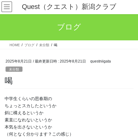
コ
ナ
Quest（クエスト）新潟クラブ
ン
ビ
テ
ゲ
ン
ー
ブログ
ツ
シ
へ
ョ
ス
ン
HOME
ブログ
未分類
喝
キ
に
ッ
移
プ
動
2025年8月21日
/ 最終更新日時 :
2025年8月21日
questniigata
未分類
喝
中学生くらいの思春期の
ちょっとスカしたというか
斜に構えるというか
素直になれないというか
本気を出さないというか
（何となく分かります？この感じ）