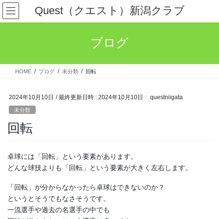
コ
ナ
Quest（クエスト）新潟クラブ
ン
ビ
テ
ゲ
ン
ー
ブログ
ツ
シ
へ
ョ
ス
ン
HOME
ブログ
未分類
回転
キ
に
ッ
移
プ
動
2024年10月10日
/ 最終更新日時 :
2024年10月10日
questniigata
未分類
回転
卓球には「回転」という要素があります。
どんな球技よりも「回転」という要素が大きく左右します。
「回転」が分からなかったら卓球はできないのか？
というとそうでもなさそうです。
一流選手や過去の名選手の中でも