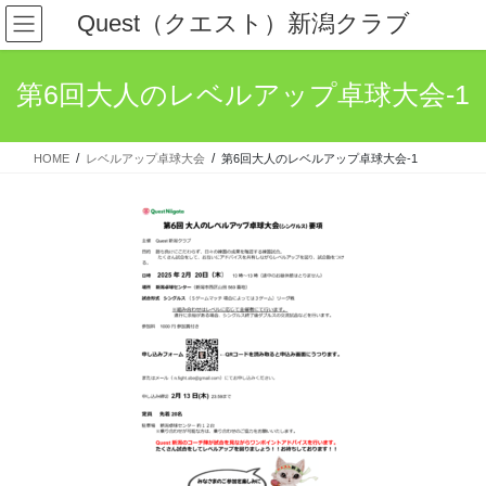
コ
ナ
Quest（クエスト）新潟クラブ
ン
ビ
テ
ゲ
ン
ー
第6回大人のレベルアップ卓球大会-1
ツ
シ
へ
ョ
ス
ン
HOME
レベルアップ卓球大会
第6回大人のレベルアップ卓球大会-1
キ
に
ッ
移
プ
動