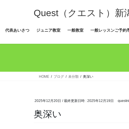
コ
ナ
ン
ビ
Quest（クエスト）
テ
ゲ
ン
ー
代表あいさつ
ジュニア教室
一般教室
一般レッスンご予約
ツ
シ
へ
ョ
ス
ン
キ
に
ッ
移
プ
動
HOME
ブログ
未分類
奥深い
2025年12月20日
/ 最終更新日時 :
2025年12月19日
questni
奥深い