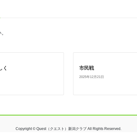
い。
しく
市民戦
2025年12月21日
Copyright © Quest（クエスト）新潟クラブ All Rights Reserved.
Powered by
WordPress
with
Lightning Theme
&
VK All in One Expansion Unit