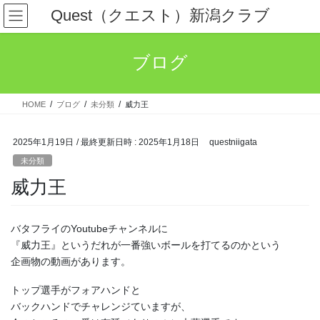
コ
ナ
Quest（クエスト）新潟クラブ
ン
ビ
テ
ゲ
ン
ー
ブログ
ツ
シ
へ
ョ
ス
ン
HOME
ブログ
未分類
威力王
キ
に
ッ
移
プ
動
2025年1月19日
/ 最終更新日時 :
2025年1月18日
questniigata
未分類
威力王
バタフライのYoutubeチャンネルに
『威力王』というだれが一番強いボールを打てるのかという
企画物の動画があります。
トップ選手がフォアハンドと
バックハンドでチャレンジていますが、