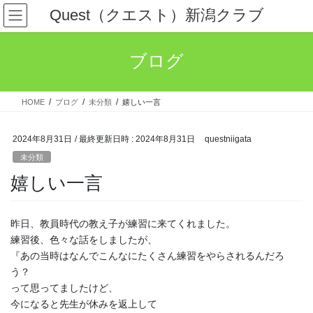
コ
ナ
Quest（クエスト）新潟クラブ
ン
ビ
テ
ゲ
ン
ー
ブログ
ツ
シ
へ
ョ
ス
ン
HOME
ブログ
未分類
嬉しい一言
キ
に
ッ
移
プ
動
2024年8月31日
/ 最終更新日時 :
2024年8月31日
questniigata
未分類
嬉しい一言
昨日、教員時代の教え子が練習に来てくれました。
練習後、色々な話をしましたが、
『あの当時はなんでこんなにたくさん練習をやらされるんだろ
う？
って思ってましたけど、
今になると先生が休みを返上して