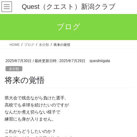
コ
ナ
Quest（クエスト）新潟クラブ
ン
ビ
テ
ゲ
ン
ー
ブログ
ツ
シ
へ
ョ
ス
ン
HOME
ブログ
未分類
将来の覚悟
キ
に
ッ
移
プ
動
2025年7月30日
/ 最終更新日時 :
2025年7月29日
questniigata
未分類
将来の覚悟
県大会で残念ながら負けた選手、
高校でも卓球を続けたいのですが
なんだか煮え切らない様子で
練習にも身が入りません。
これからどうしたいのか？