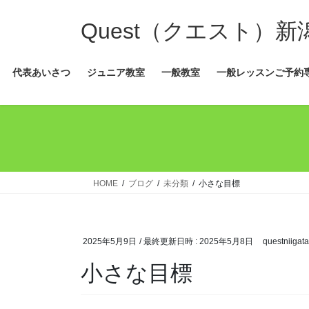
コ
ナ
ン
ビ
Quest（クエスト）
テ
ゲ
ン
ー
代表あいさつ
ジュニア教室
一般教室
一般レッスンご予約
ツ
シ
へ
ョ
ス
ン
キ
に
ッ
移
プ
動
HOME
ブログ
未分類
小さな目標
2025年5月9日
/ 最終更新日時 :
2025年5月8日
questniigata
小さな目標